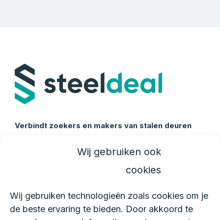
Verbindt zoekers en makers van stalen deuren
Wij gebruiken ook
Over ons
cookies
Over SteelDeal
Hoe werkt het?
Wij gebruiken technologieën zoals cookies om je
Inloggen van partners
de beste ervaring te bieden. Door akkoord te
Partner worden