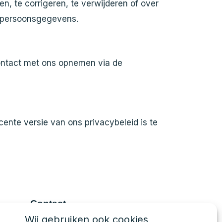
, te corrigeren, te verwijderen of over
n persoonsgegevens.
ontact met ons opnemen via de
ente versie van ons privacybeleid is te
Contact
Klantenservice
Wij gebruiken ook cookies