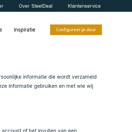
er
Over SteelDeal
Klantenservice
Configureer je deur
e
Inspiratie
rsoonlijke informatie die wordt verzameld
eze informatie gebruiken en met wie wij
account of het invullen van een